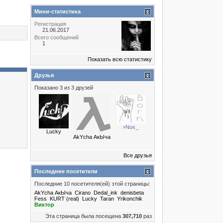
Мини-статистика
Регистрация
21.06.2017
Всего сообщений
1
Показать всю статистику
Друзья
Показано 3 из 3 друзей
>Nox_
Lucky
AkYcha АкЫча
Все друзья
Последние посетители
Последние 10 посетителя(ей) этой страницы:
AkYcha АкЫча
Cirano
Dedal_ink
denisbeta
Fess
KURT (real)
Lucky
Taran
Yrikonchik
Виктор
Эта страница была посещена
307,710
раз