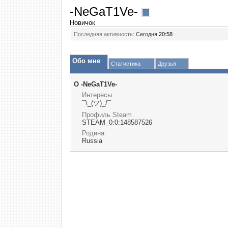
-NeGaT1Ve-
Новичок
Последняя активность:
Сегодня
20:58
Обо мне
Статистика
Друзья
О -NeGaT1Ve-
Интересы
¯\_(ツ)_/¯
Профиль Steam
STEAM_0:0:148587526
Родина
Russia