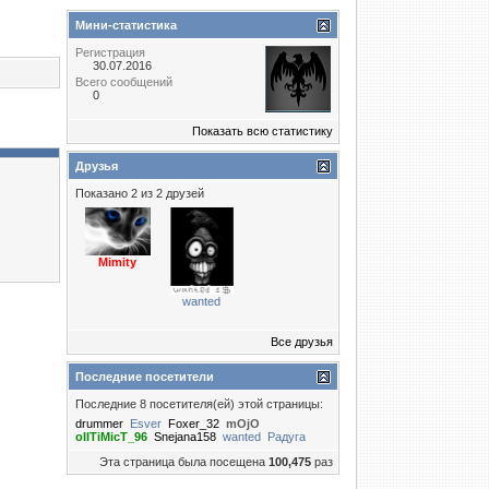
Мини-статистика
Регистрация
30.07.2016
Всего сообщений
0
Показать всю статистику
Друзья
Показано 2 из 2 друзей
Mimity
wanted
Все друзья
Последние посетители
Последние 8 посетителя(ей) этой страницы:
drummer
Esver
Foxer_32
mOjO
oIITiMicT_96
Snejana158
wanted
Радуга
Эта страница была посещена
100,475
раз