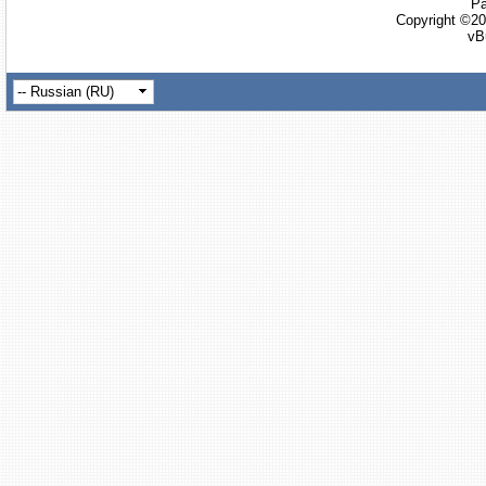
Ра
Copyright ©20
vB