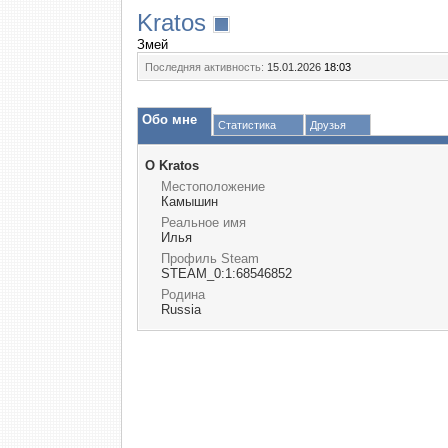
Kratos
Змей
Последняя активность:
15.01.2026
18:03
Обо мне
Статистика
Друзья
О Kratos
Местоположение
Камышин
Реальное имя
Илья
Профиль Steam
STEAM_0:1:68546852
Родина
Russia