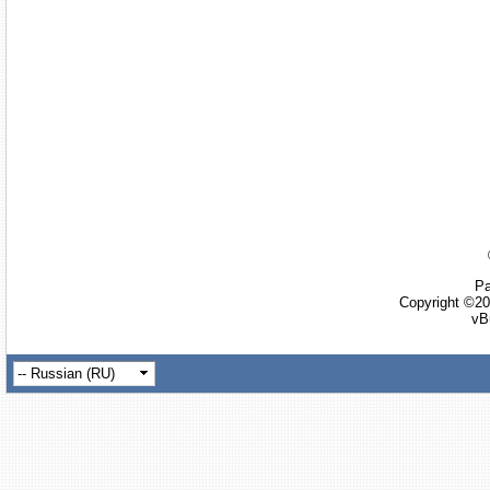
Ра
Copyright ©20
vB