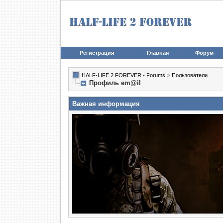
Регистрация
Главная
Форум
HALF-LIFE 2 FOREVER - Forums
>
Пользователи
Профиль em@il
Важная информация