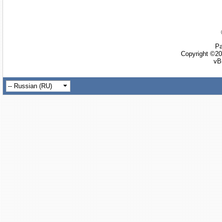
Ра
Copyright ©20
vB