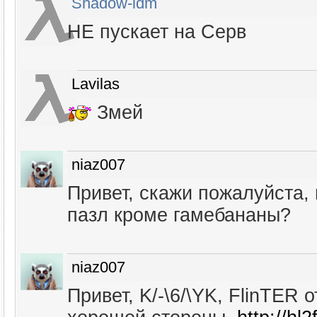
Shadow-idm
НЕ пускает на Серв
Lavilas
Змей
niaz007
Привет, скажи пожалуйста,
пазл кроме гамебананы?
niaz007
Привет, K/-\6/\YK, FlinTER 