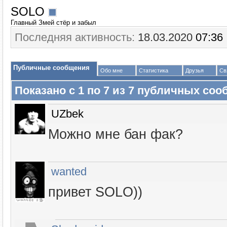
SOLO
Главный Змей стёр и забыл
Последняя активность:
18.03.2020
07:36
Публичные сообщения
Обо мне
Статистика
Друзья
Св
Показано с 1 по
7
из
7
публичных соо
UZbek
Можно мне бан фак?
wanted
привет SOLO))