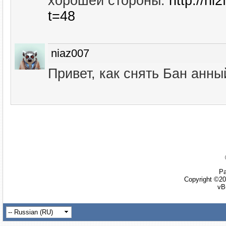
хорошей стороны.
http://hl
t=48
niaz007
Привет, как снять Бан анн
Ра
Copyright ©20
vB