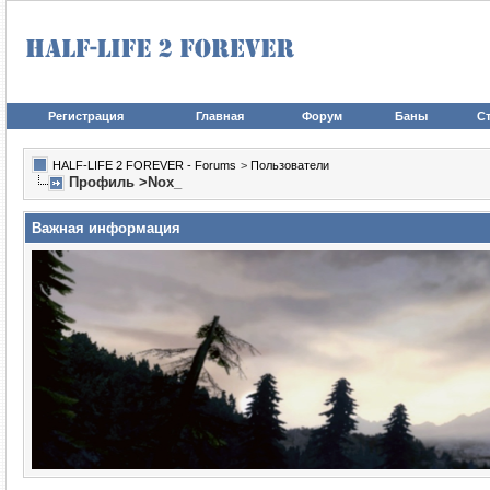
Регистрация
Главная
Форум
Баны
Ст
HALF-LIFE 2 FOREVER - Forums
>
Пользователи
Профиль >Nox_
Важная информация