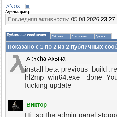
>Nox_
Администратор
Последняя активность:
05.08.2026
23:27
Публичные сообщения
Обо мне
Статистика
Друзья
Показано с 1 по
2
из
2
публичных соо
AkYcha АкЫча
install beta previous_build ,r
hl2mp_win64.exe - done! Yo
fucking update
Виктор
Hi, so the admin panel stop