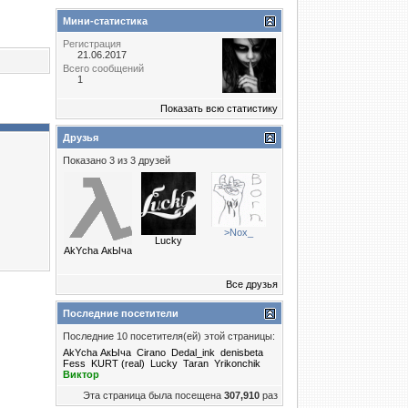
Мини-статистика
Регистрация
21.06.2017
Всего сообщений
1
Показать всю статистику
Друзья
Показано 3 из 3 друзей
>Nox_
Lucky
AkYcha АкЫча
Все друзья
Последние посетители
Последние 10 посетителя(ей) этой страницы:
AkYcha АкЫча
Cirano
Dedal_ink
denisbeta
Fess
KURT (real)
Lucky
Taran
Yrikonchik
Виктор
Эта страница была посещена
307,910
раз