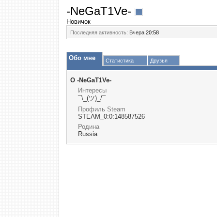
-NeGaT1Ve-
Новичок
Последняя активность:
Вчера
20:58
Обо мне
Статистика
Друзья
О -NeGaT1Ve-
Интересы
¯\_(ツ)_/¯
Профиль Steam
STEAM_0:0:148587526
Родина
Russia