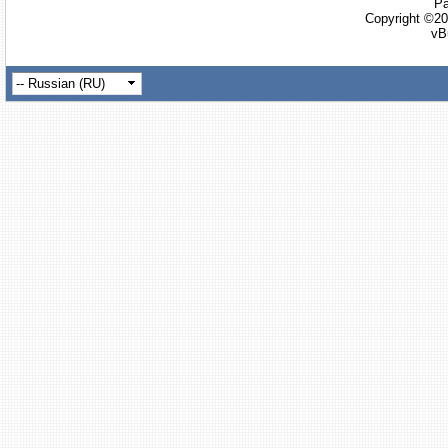
Ра
Copyright ©20
vB