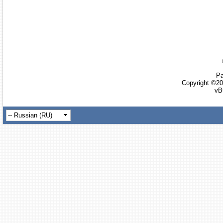
Ра
Copyright ©20
vB