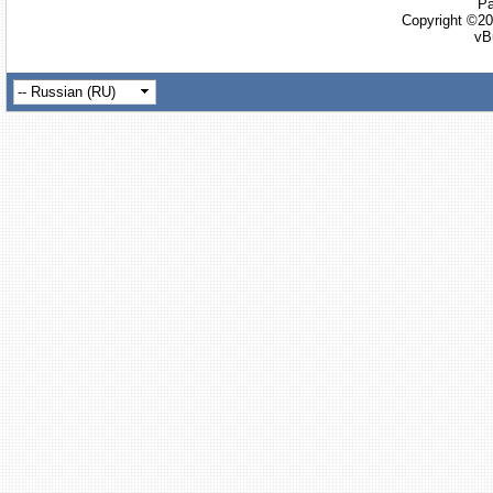
Ра
Copyright ©20
vB