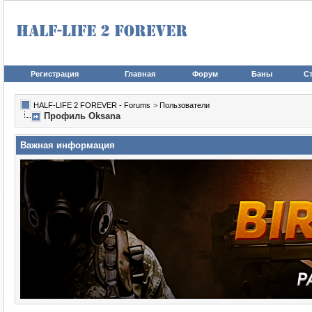
Регистрация
Главная
Форум
Баны
Ст
HALF-LIFE 2 FOREVER - Forums
>
Пользователи
Профиль Oksana
Важная информация