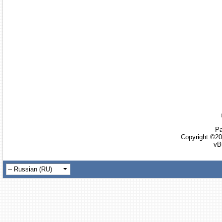
Ра
Copyright ©20
vB