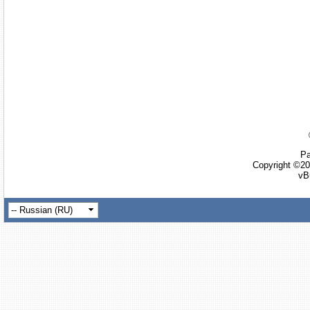
Ра
Copyright ©20
vB