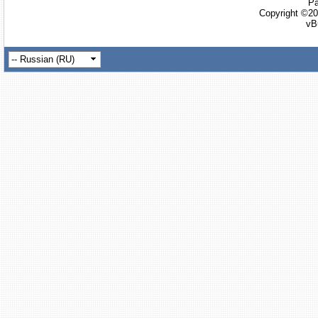
Ра
Copyright ©20
vB