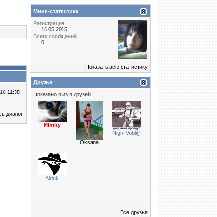
Мини-статистика
Регистрация
15.05.2015
Всего сообщений
0
Показать всю статистику
Друзья
016
11:35
Показано 4 из 4 друзей
сь диалог
Mimity
Night Vobl@
Oksana
Aiduk
Все друзья