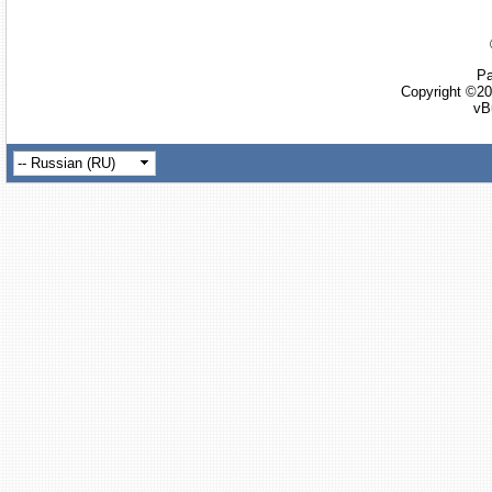
Ра
Copyright ©20
vB