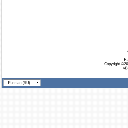
Ра
Copyright ©20
vB