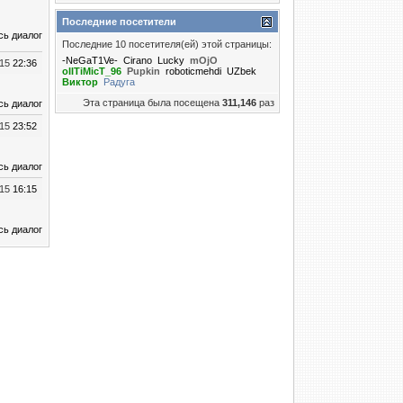
Последние посетители
сь диалог
Последние 10 посетителя(ей) этой страницы:
-NeGaT1Ve-
Cirano
Lucky
mOjO
015
22:36
oIITiMicT_96
Puрkin
roboticmehdi
UZbek
Виктор
Радуга
Эта страница была посещена
311,146
раз
сь диалог
015
23:52
сь диалог
015
16:15
сь диалог