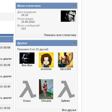
Мини-статистика
Дата рождения
24.10
Регистрация
15.05.2015
Всего сообщений
213
Показать всю статистику
Друзья
020
00:58
Показано 6 из 22 друзей
сь диалог
016
20:26
Bon-Bun
drummer
Varro384
сь диалог
016
15:40
сь диалог
Grass
Oksana
Splinter
015
15:52
Все друзья