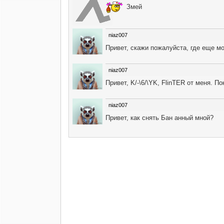
Змей
niaz007
Привет, скажи пожалуйста, где еще м
niaz007
Привет, K/-\6/\YK, FlinTER от меня. 
niaz007
Привет, как снять Бан анный мной?