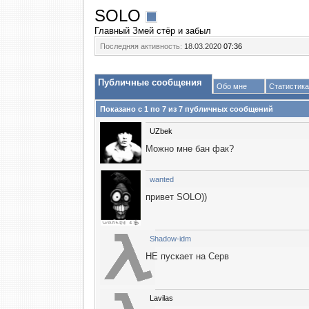
SOLO
Главный Змей стёр и забыл
Последняя активность:
18.03.2020
07:36
Публичные сообщения
Обо мне
Статистика
Показано с 1 по
7
из
7
публичных сообщений
UZbek
Можно мне бан фак?
wanted
привет SOLO))
Shadow-idm
НЕ пускает на Серв
Lavilas