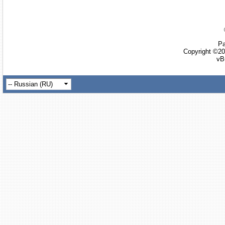
Ра
Copyright ©20
vB