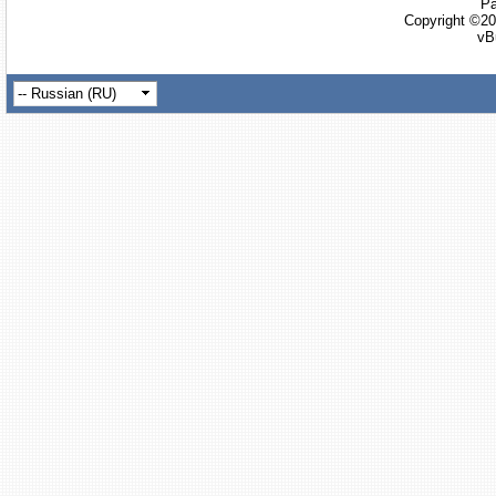
Ра
Copyright ©20
vB