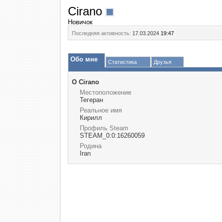
Cirano
Новичок
Последняя активность:
17.03.2024
19:47
Обо мне
Статистика
Друзья
О Cirano
Местоположение
Тегеран
Реальное имя
Кирилл
Профиль Steam
STEAM_0:0:16260059
Родина
Iran