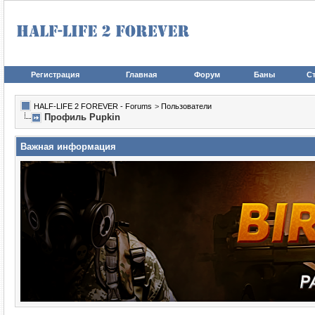
Регистрация
Главная
Форум
Баны
Ст
HALF-LIFE 2 FOREVER - Forums
>
Пользователи
Профиль Puрkin
Важная информация