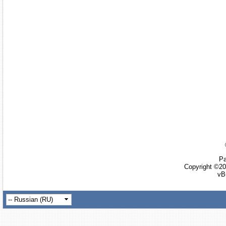
Ра
Copyright ©20
vB