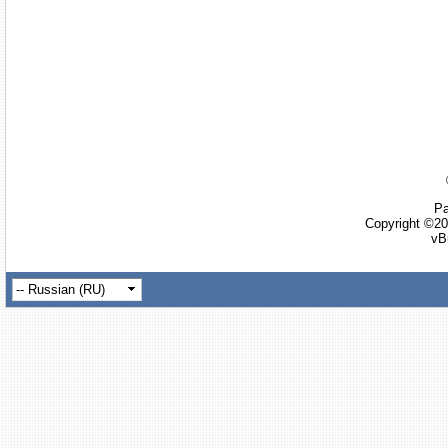
Ра
Copyright ©20
vB