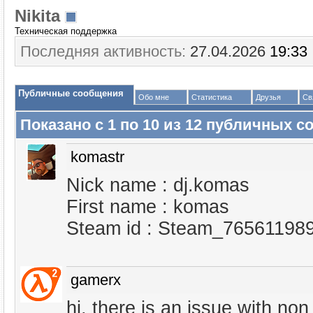
Nikita
Техническая поддержка
Последняя активность:
27.04.2026
19:33
Публичные сообщения
Обо мне
Статистика
Друзья
Св
Показано с 1 по
10
из
12
публичных с
komastr
Nick name : dj.komas
First name : komas
Steam id : Steam_76561198
gamerx
hi, there is an issue with non