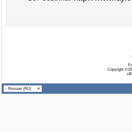
Ра
Copyright ©20
vB