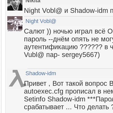
Nikita
Night Vobl@ и Shadow-idm
Night Vobl@
Салют )) ночью играл всё 
пароль --днём опять не мог
аутентификацию ?????? в ч
Vubl@ пар- sergey5667)
Shadow-idm
Привет , Вот такой вопрос 
autoexec.cfg прописал в не
Setinfo Shadow-idm ***Паро
срабатывает ... Что делать 