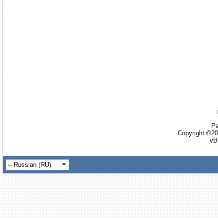
Ра
Copyright ©20
vB