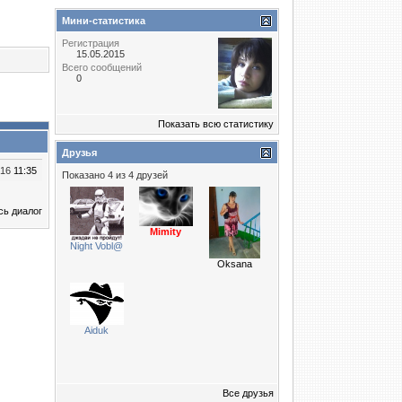
Мини-статистика
Регистрация
15.05.2015
Всего сообщений
0
Показать всю статистику
Друзья
016
11:35
Показано 4 из 4 друзей
сь диалог
Mimity
Night Vobl@
Oksana
Aiduk
Все друзья