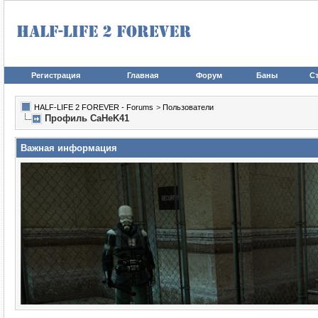
Регистрация
Главная
Форум
Баны
Ст
HALF-LIFE 2 FOREVER - Forums
>
Пользователи
Профиль CaHeK41
Важная информация