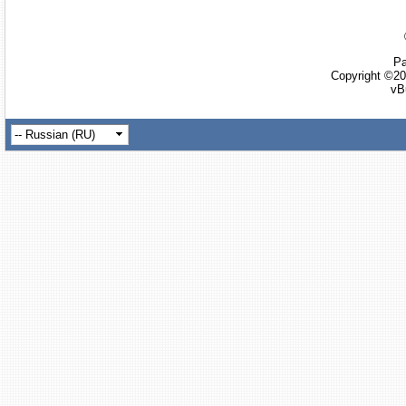
Ра
Copyright ©20
vB