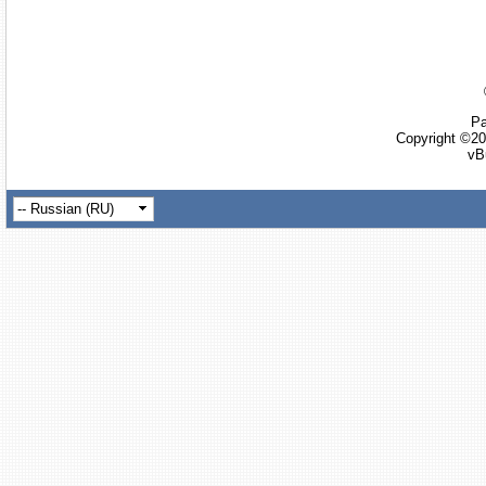
Ра
Copyright ©20
vB