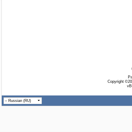
Ра
Copyright ©20
vB