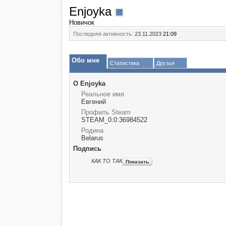
Enjoyka
Новичок
Последняя активность:
23.11.2023
21:09
Обо мне
Статистика
Друзья
О Enjoyka
Реальное имя
Евгений
Профиль Steam
STEAM_0:0:36984522
Родина
Belarus
Подпись
КАК ТО ТАК