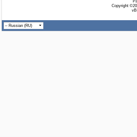
Ра
Copyright ©20
vB