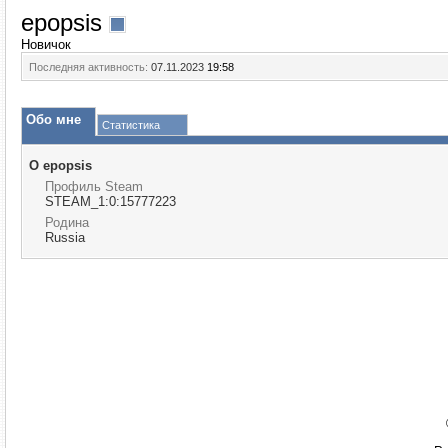
epopsis
Новичок
Последняя активность:
07.11.2023
19:58
Обо мне
Статистика
О epopsis
Профиль Steam
STEAM_1:0:15777223
Родина
Russia