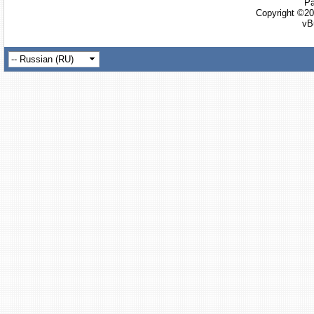
Ра
Copyright ©20
vB