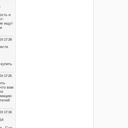
ь
ость и
т-
ие ищут
ли
026
17:28
рести
 купить
026
17:25
ить
 что вам
те
ормацию
ателей
026
17:16
да
а
. Суть