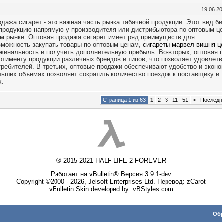
19.06.2
дажа сигарет - это важная часть рынка табачной продукции. Этот вид б
 продукцию напрямую у производителя или дистрибьютора по оптовым ц
м рынке. Оптовая продажа сигарет имеет ряд преимуществ для
зможность закупать товары по оптовым ценам,
сигареты марвел вишня ц
ржинальность и получить дополнительную прибыль. Во-вторых, оптовая 
ртименту продукции различных брендов и типов, что позволяет удовлет
ребителей. В-третьих, оптовые продажи обеспечивают удобство и экон
ольших объемах позволяет сократить количество поездок к поставщику и
х.
Страница 1 из 63
1
2
3
11
51
>
Послед
® 2015-2021 HALF-LIFE 2 FOREVER
Работает на vBulletin® Версия 3.9.1-dev
Copyright ©2000 - 2026, Jelsoft Enterprises Ltd. Перевод:
zCarot
vBulletin Skin developed by: vBStyles.com
Обр