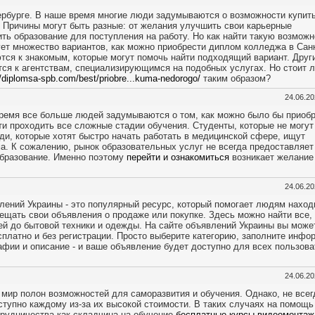
ербурге. В наше время многие люди задумываются о возможности купит
 Причины могут быть разные: от желания улучшить свои карьерные
ть образование для поступления на работу. Но как найти такую возможн
ет множество вариантов, как можно приобрести диплом колледжа в Санк
ся к знакомым, которые могут помочь найти подходящий вариант. Друг
ся к агентствам, специализирующимся на подобных услугах. Но стоит 
//diplomsa-spb.com/best/priobre...kuma-nedorogo/
таким образом?
24.06.2
время все больше людей задумываются о том, как можно было бы приоб
и проходить все сложные стадии обучения. Студенты, которые не могут
ди, которые хотят быстро начать работать в медицинской сфере, ищут
. К сожалению, рынок образовательных услуг не всегда предоставляет
образование. Именно поэтому
перейти и ознакомиться
возникает желание
24.06.2
лений Украины - это популярный ресурс, который помогает людям наход
мещать свои объявления о продаже или покупке. Здесь можно найти все,
ей до бытовой техники и одежды. На сайте объявлений Украины вы може
платно и без регистрации. Просто выберите категорию, заполните инф
рафии и описание - и ваше объявление будет доступно для всех пользов
24.06.2
мир полон возможностей для саморазвития и обучения. Однако, не всег
ступно каждому из-за их высокой стоимости. В таких случаях на помощь
рудничества как складчина на обучение
бесплатные курсы видеомонтаж