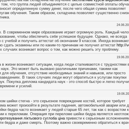
 том, что группа людей объединяется с целью совместной оплаты обуч
 вносит определенную сумму денег, после чего общая сумма позволяет
лугам обучения. Таким образом, складчина позволяет существенно сниз
тника.
24.06.2
де. В современном мире образование играет огромную роль. Каждый чело
азование, чтобы обеспечить себе успешное будущее. Однако, не всегда
с учебой и получить аттестат об окончании 9 классов. Иногда возникаю
но сдать экзамены или по каким-то причинам не получил аттестат
http://v
их случаях возникает вопрос о том, как можно решить эту проблему.
19.06.2
а в жизни возникают ситуации, когда люди сталкиваются с трудностями 
 наук. Это может быть вызвано различными причинами, такими как
 для обучения, отсутствие необходимых знаний и навыков, или просто
заведениях. В таких случаях люди могут обратиться к услугам покупки
ук. Покупка диплома кандидата наук - это способ быстро и легко получи
времени и усилий.
19.06.2
ом шийки стегна - это серьезное повреждение костей, которое требует
вма может произойти в результате падения, автомобильной аварии или д
ки бедра часто возникает у людей старше 65 лет, так как с возрастом к
ыми к переломам. Операция при переломе шейки бедра является неотлож
ротезування ліктьового суглоба ціна
привести к серьезным осложнениям
ти бедра и даже смерть. Поэтому важно своевременно обратиться к вра