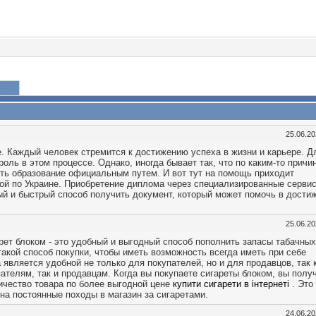
25.06.2
е. Каждый человек стремится к достижению успеха в жизни и карьере. Д
оль в этом процессе. Однако, иногда бывает так, что по каким-то причи
ть образование официальным путем. И вот тут на помощь приходит
ой по Украине. Приобретение диплома через специализированные сервис
й и быстрый способ получить документ, который может помочь в дости
25.06.2
арет блоком - это удобный и выгодный способ пополнить запасы табачных
акой способ покупки, чтобы иметь возможность всегда иметь при себе
 является удобной не только для покупателей, но и для продавцов, так 
ателям, так и продавцам. Когда вы покупаете сигареты блоком, вы полу
ичество товара по более выгодной цене
купити сигарети в інтернеті
. Это
на постоянные походы в магазин за сигаретами.
24.06.2