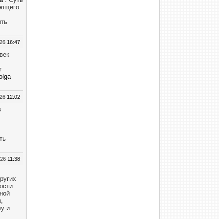
ающего
ить
026
16:47
век
т
olga-
026
12:02
в
ть
026
11:38
ругих
ости
ной
,
чу и