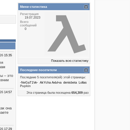
Мини-статистика
Регистрация
19.07.2023
Всего
сообщений
0
026
15:35
Показать всю статистику
ля
нам
Последние посетители
ы – это
Последние 5 посетителя(ей) этой страницы:
жении
-NeGaT1Ve-
AkYcha АкЫча
denisbeta
Lollas
Puрkin
026
14:57
Эта страница была посещена
654,309
раз
как она
чаете
026
17:29