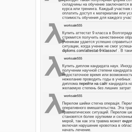
складчины на обучение заключается в
курса или тренинга. Каждый участник
оплатить доступ к материалам или ус
стоимость обучения для каждого учас
worksale555
Купить аттестат 9 класса в Волгогра
стремится получить качественное обр
ученикам удается успешно справиться 
ситуации, когда ученик не смог успеш
diploms.com/attestat-9-klassov/
. В так
worksale555
Купить диплом кандидата наук. Иногд
получении научной степени кандидата
недостаточное время или возможности
нежелание проводить годы в учебных 
диплома
перейти на сайт
кандидата на
желаемую степень без лишних затрат 
worksale555
Перелом шийки стегна операція. Перел
оперативного вмешательства. Эта тра
травматических ситуаций. Перелом шей
становятся более хрупкими и склонн
мерой, так как эта травма может
ендоп
включая нарушение кровотока в облас
начать лечение.