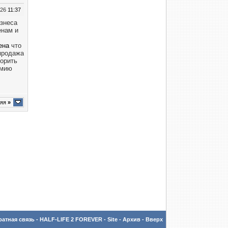
026
11:37
изнеса
енам и
ена
что
продажа
ворить
омию
няя
»
атная связь
-
HALF-LIFE 2 FOREVER - Site
-
Архив
-
Вверх