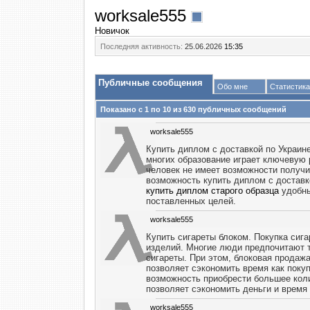
worksale555
Новичок
Последняя активность:
25.06.2026
15:35
Публичные сообщения
Обо мне
Статистика
Показано с 1 по
10
из
630
публичных сообщений
worksale555
Купить диплом с доставкой по Украин
многих образование играет ключевую р
человек не имеет возможности получи
возможность купить диплом с доставк
купить диплом старого образца
удобны
поставленных целей.
worksale555
Купить сигареты блоком. Покупка сиг
изделий. Многие люди предпочитают т
сигареты. При этом, блоковая продажа
позволяет сэкономить время как покуп
возможность приобрести большее кол
позволяет сэкономить деньги и время 
worksale555