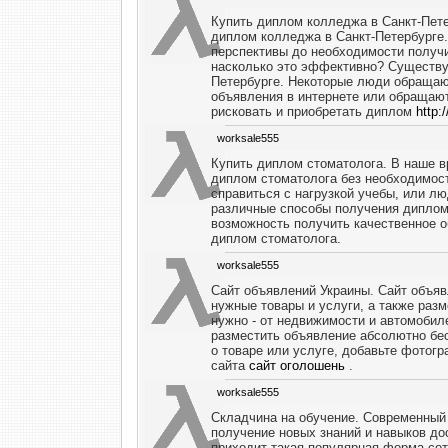
Купить диплом колледжа в Санкт-Пет
диплом колледжа в Санкт-Петербурге.
перспективы до необходимости получи
насколько это эффективно? Существу
Петербурге. Некоторые люди обращают
объявления в интернете или обращают
рисковать и приобретать диплом
http:
worksale555
Купить диплом стоматолога. В наше 
диплом стоматолога без необходимост
справиться с нагрузкой учебы, или лю
различные способы получения диплома
возможность получить качественное 
диплом стоматолога.
worksale555
Сайт объявлений Украины. Сайт объяв
нужные товары и услуги, а также раз
нужно - от недвижимости и автомобил
разместить объявление абсолютно бес
о товаре или услуге, добавьте фотог
сайта
сайт оголошень
.
worksale555
Складчина на обучение. Современный 
получение новых знаний и навыков до
приходит такая популярная форма сот