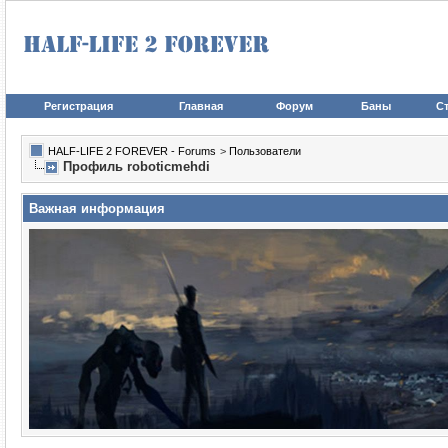
Регистрация
Главная
Форум
Баны
Ст
HALF-LIFE 2 FOREVER - Forums
>
Пользователи
Профиль roboticmehdi
Важная информация