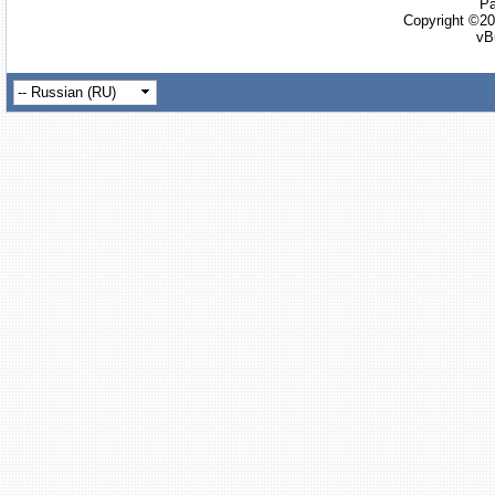
Ра
Copyright ©20
vB