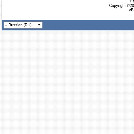
Ра
Copyright ©20
vB