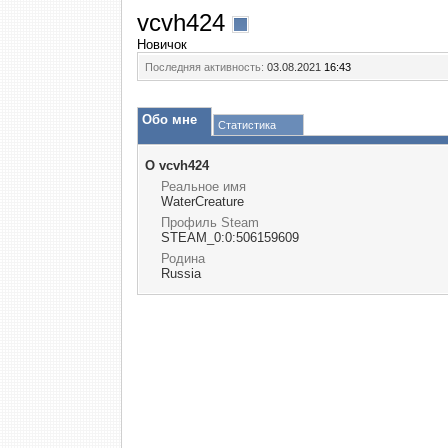
vcvh424
Новичок
Последняя активность:
03.08.2021
16:43
Обо мне
Статистика
О vcvh424
Реальное имя
WaterCreature
Профиль Steam
STEAM_0:0:506159609
Родина
Russia