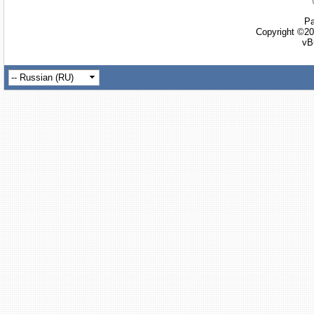
Ра
Copyright ©20
vB