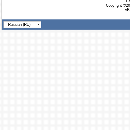
Ра
Copyright ©20
vB