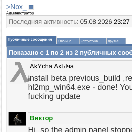
>Nox_
Администратор
Последняя активность:
05.08.2026
23:27
Публичные сообщения
Обо мне
Статистика
Друзья
Показано с 1 по
2
из
2
публичных соо
AkYcha АкЫча
install beta previous_build ,r
hl2mp_win64.exe - done! Yo
fucking update
Виктор
Hi, so the admin panel stop