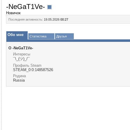
-NeGaT1Ve-
Новичок
Последняя активность:
19.05.2026
00:27
Обо мне
Статистика
Друзья
О -NeGaT1Ve-
Интересы
¯\_(ツ)_/¯
Профиль Steam
STEAM_0:0:148587526
Родина
Russia