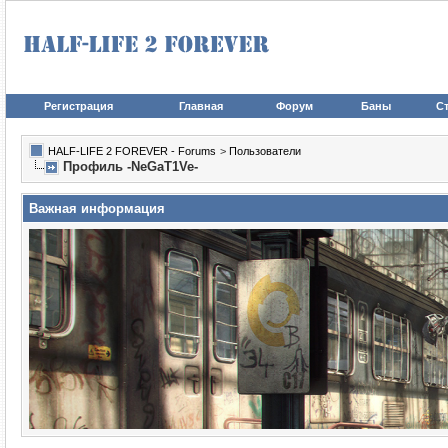
Регистрация
Главная
Форум
Баны
Ст
HALF-LIFE 2 FOREVER - Forums
>
Пользователи
Профиль -NeGaT1Ve-
Важная информация