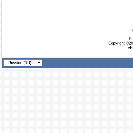
Ра
Copyright ©20
vB