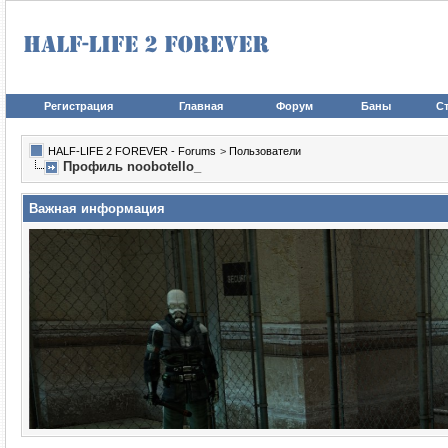
Регистрация
Главная
Форум
Баны
Ст
HALF-LIFE 2 FOREVER - Forums
>
Пользователи
Профиль noobotello_
Важная информация