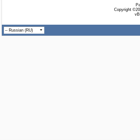
Ра
Copyright ©20
vB