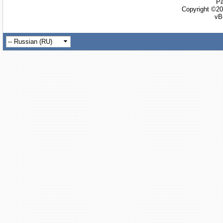
Ра
Copyright ©20
vB