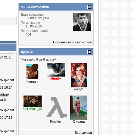
Мини-статистика
Дата рождения
07.08.1992 (33)
Регистрация
15.05.2015
Всего сообщений
454
Показать всю статистику
Друзья
024
21:13
Показано 6 из 6 друзей
Mimity
сь диалог
komastr
021
16:14
mOjO
roblem
hank
oIITiMicT_96
сь диалог
020
17:33
Puрkin
Oksana
сь диалог
Все друзья