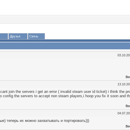
Друзья
Связь
03.10.2
Ве
13.10.2
cant join the servers i get an error ( invalid steam user id ticket) i think the p
config the servers to accept non steam players,i hoop you fix it soon and t
Ве
04.07.2
ые) теперь их можно захватывать и портировать)))
Ве