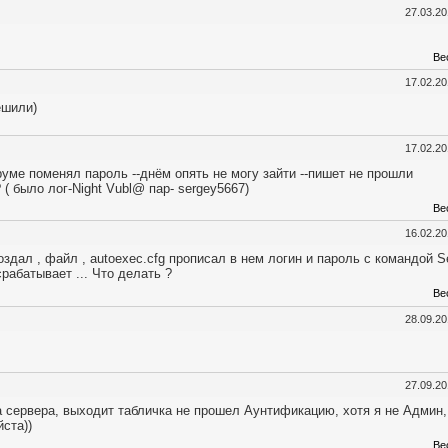
27.03.2
Ве
17.02.2
ешили)
17.02.2
руме поменял пароль --днём опять не могу зайти --пишет не прошли
( было лог-Night Vubl@ пар- sergey5667)
Ве
16.02.2
здал , файл , autoexec.cfg прописал в нем логин и пароль с командой Se
рабатывает ... Что делать ?
Ве
28.09.2
27.09.2
на сервера, выходит табличка не прошел Аунтификацию, хотя я не Админ,
ста))
Ве