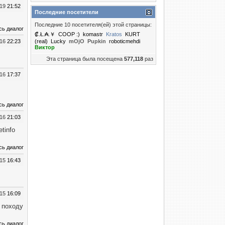
019
21:52
Последние посетители
Последние 10 посетителя(ей) этой страницы:
сь диалог
₡.Ł.₳.￥
COOP :)
komastr
Kratos
KURT
016
22:23
(real)
Lucky
mOjO
Puрkin
roboticmehdi
Виктор
Эта страница была посещена
577,118
раз
016
17:37
сь диалог
016
21:03
tinfo
сь диалог
015
16:43
015
16:09
 походу
сь диалог