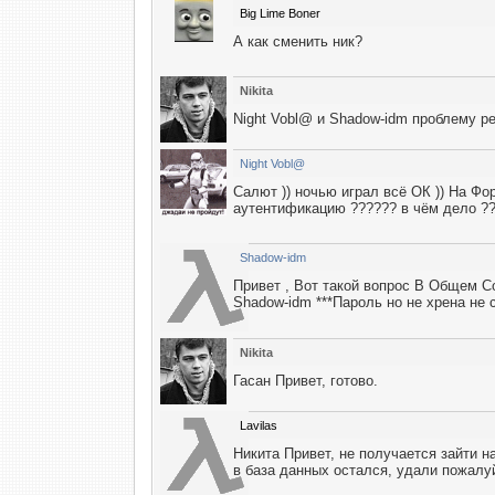
Big Lime Boner
А как сменить ник?
Nikita
Night Vobl@ и Shadow-idm проблему р
Night Vobl@
Салют )) ночью играл всё ОК )) На Фо
аутентификацию ?????? в чём дело ?? 
Shadow-idm
Привет , Вот такой вопрос В Общем Со
Shadow-idm ***Пароль но не хрена не с
Nikita
Гасан Привет, готово.
Lavilas
Никита Привет, не получается зайти 
в база данных остался, удали пожалуй