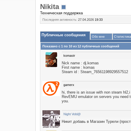
Nikita
Техническая поддержка
Последняя активность:
27.04.2026
19:33
Публичные сообщения
Обо мне
Статистика
Показано с 1 по
10
из
12
публичных сообщений
komastr
Nick name : dj.komas
First name : komas
Steam id : Steam_76561198929557512
gamerx
hi, there is an issue with non steam hl2,i 
RevEMU emulator on servers you need to 
you.
Night Vobl@
Никит добавь в Магазин Турели (прост