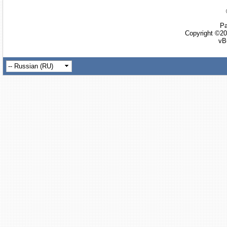
Ра
Copyright ©20
vB