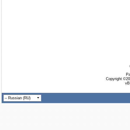
Ра
Copyright ©20
vB