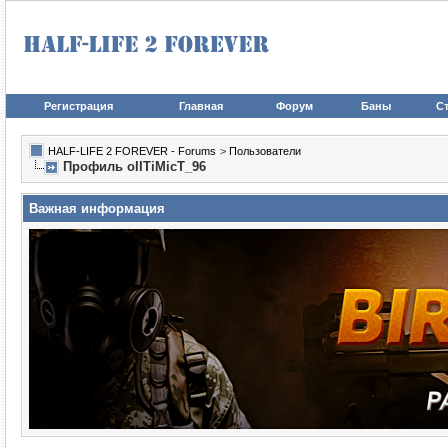
Регистрация
Главная
Форум
Баны
Ст
HALF-LIFE 2 FOREVER - Forums
>
Пользователи
Профиль oIITiMicT_96
Важная информация