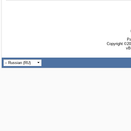
Ра
Copyright ©20
vB