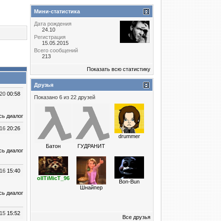
Мини-статистика
Дата рождения
24.10
Регистрация
15.05.2015
Всего сообщений
213
Показать всю статистику
Друзья
020
00:58
Показано 6 из 22 друзей
сь диалог
016
20:26
drummer
Батон
ГУДРАНИТ
сь диалог
016
15:40
oIITiMicT_96
Bon-Bun
Шнайпер
сь диалог
015
15:52
Все друзья