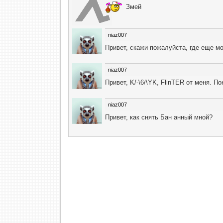
Змей
niaz007
Привет, скажи пожалуйста, где еще м
niaz007
Привет, K/-\6/\YK, FlinTER от меня. 
niaz007
Привет, как снять Бан анный мной?