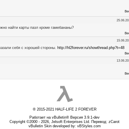
Ве
25.06.2
ожно найти карты пазл кроме гамебананы?
Ве
15.06.2
Показали себя с хорошей стороны.
http://hl2forever.ru/showthread.php?t=48
Ве
13.06.2
Ве
® 2015-2021 HALF-LIFE 2 FOREVER
Работает на vBulletin® Версия 3.9.1-dev
Copyright ©2000 - 2026, Jelsoft Enterprises Ltd. Перевод:
zCarot
vBulletin Skin developed by: vBStyles.com