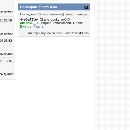
Последние посетители
сь диалог
Последние 10 посетителя(ей) этой страницы:
-NeGaT1Ve-
Cirano
Lucky
mOjO
015
22:36
oIITiMicT_96
Puрkin
roboticmehdi
UZbek
Виктор
Радуга
Эта страница была посещена
310,943
раз
сь диалог
015
23:52
сь диалог
015
16:15
сь диалог