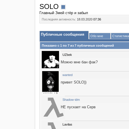
SOLO
Главный Змей стёр и забыл
Последняя активность:
18.03.2020
07:36
Публичные сообщения
Обо мне
Статистика
Показано с 1 по
7
из
7
публичных сообщений
UZbek
Можно мне бан фак?
wanted
привет SOLO))
Shadow-idm
НЕ пускает на Серв
Lavilas